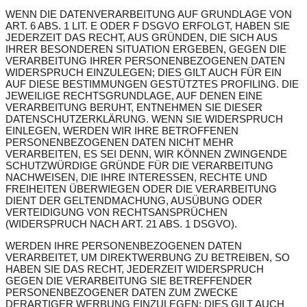
WENN DIE DATENVERARBEITUNG AUF GRUNDLAGE VON
ART. 6 ABS. 1 LIT. E ODER F DSGVO ERFOLGT, HABEN SIE
JEDERZEIT DAS RECHT, AUS GRÜNDEN, DIE SICH AUS
IHRER BESONDEREN SITUATION ERGEBEN, GEGEN DIE
VERARBEITUNG IHRER PERSONENBEZOGENEN DATEN
WIDERSPRUCH EINZULEGEN; DIES GILT AUCH FÜR EIN
AUF DIESE BESTIMMUNGEN GESTÜTZTES PROFILING. DIE
JEWEILIGE RECHTSGRUNDLAGE, AUF DENEN EINE
VERARBEITUNG BERUHT, ENTNEHMEN SIE DIESER
DATENSCHUTZERKLÄRUNG. WENN SIE WIDERSPRUCH
EINLEGEN, WERDEN WIR IHRE BETROFFENEN
PERSONENBEZOGENEN DATEN NICHT MEHR
VERARBEITEN, ES SEI DENN, WIR KÖNNEN ZWINGENDE
SCHUTZWÜRDIGE GRÜNDE FÜR DIE VERARBEITUNG
NACHWEISEN, DIE IHRE INTERESSEN, RECHTE UND
FREIHEITEN ÜBERWIEGEN ODER DIE VERARBEITUNG
DIENT DER GELTENDMACHUNG, AUSÜBUNG ODER
VERTEIDIGUNG VON RECHTSANSPRÜCHEN
(WIDERSPRUCH NACH ART. 21 ABS. 1 DSGVO).
WERDEN IHRE PERSONENBEZOGENEN DATEN
VERARBEITET, UM DIREKTWERBUNG ZU BETREIBEN, SO
HABEN SIE DAS RECHT, JEDERZEIT WIDERSPRUCH
GEGEN DIE VERARBEITUNG SIE BETREFFENDER
PERSONENBEZOGENER DATEN ZUM ZWECKE
DERARTIGER WERBUNG EINZULEGEN; DIES GILT AUCH